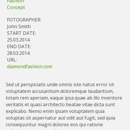
Fashion
Concept
FOTOGRAPHER:
John Smith
START DATE:
25.03.2014
END DATE:
28.03.2014
URL:
diamondfashion.com
Sed ut perspiciatis unde omnis iste natus error sit
voluptatem accusantium doloremque laudantium,
totam rem aperiam, eaque ipsa quae ab illo inventore
veritatis et quasi architecto beatae vitae dicta sunt
explicabo. Nemo enim ipsam voluptatem quia
voluptas sit aspernatur aut odit aut fugit, sed quia
consequuntur magni dolores eos qui ratione