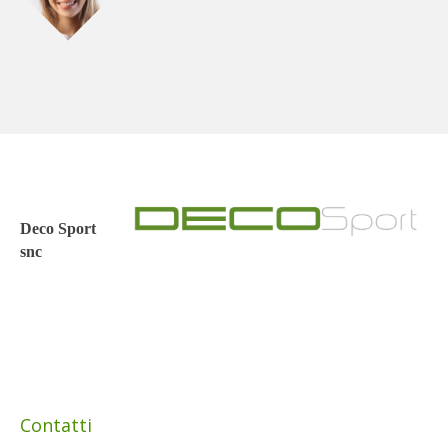
Deco Sport
snc
Via Botteghe n.25
10060 Scalenghe (TO)
Sidebar Widgitable 3
Contatti