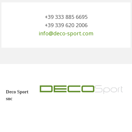
+39 333 885 6695
+39 339 620 2006
info@deco-sport.com
Deco Sport
snc
Via Botteghe n.25
10060 Scalenghe (TO)