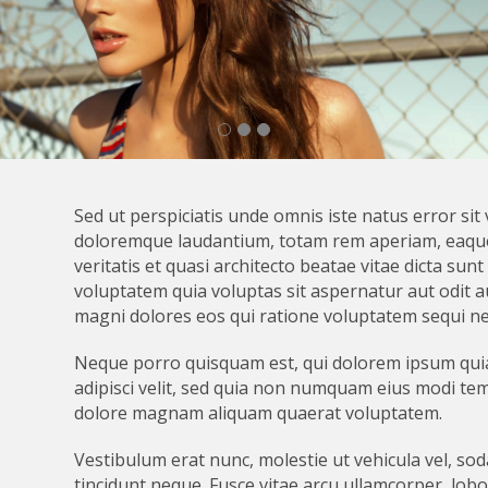
Sed ut perspiciatis unde omnis iste natus error si
doloremque laudantium, totam rem aperiam, eaque 
veritatis et quasi architecto beatae vitae dicta su
voluptatem quia voluptas sit aspernatur aut odit a
magni dolores eos qui ratione voluptatem sequi ne
Neque porro quisquam est, qui dolorem ipsum quia 
adipisci velit, sed quia non numquam eius modi tem
dolore magnam aliquam quaerat voluptatem.
Vestibulum erat nunc, molestie ut vehicula vel, soda
tincidunt neque. Fusce vitae arcu ullamcorper, lobor