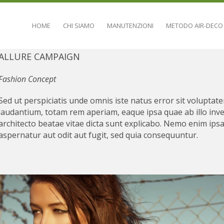
HOME
CHI SIAMO
MANUTENZIONI
METODO AIR-DECO
ALLURE CAMPAIGN
Fashion Concept
Sed ut perspiciatis unde omnis iste natus error sit volupt
laudantium, totam rem aperiam, eaque ipsa quae ab illo inven
architecto beatae vitae dicta sunt explicabo. Nemo enim ips
aspernatur aut odit aut fugit, sed quia consequuntur.