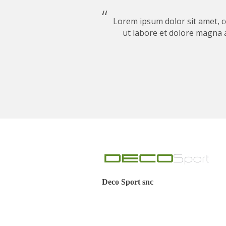
Lorem ipsum dolor sit amet, c
ut labore et dolore magna 
Deco Sport snc
Via Botteghe n.25
10060 Scalenghe (TO)