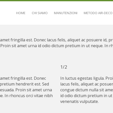
HOME
CHI SIAMO
MANUTENZIONI
METODO AIR-DECO
t amet fringilla est. Donec lacus felis, aliquet ac posuere id,
Proin sit amet urna id odio dictum pretium in ut neque. In r
1/2
 amet fringilla est. Donec
In luctus egestas ligula. Pro
, pretium hendrerit est. Sed
lacus felis, aliquet ac posue
esuada. Proin sit amet urna
congue dictum nulla sit ame
e. In rhoncus orci vitae nibh
id odio dictum pretium in ut
venenatis vulputate.