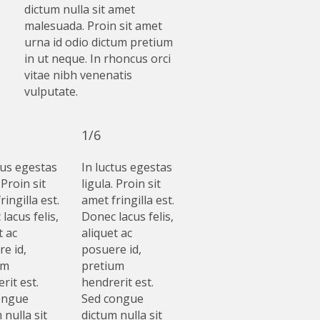
dictum nulla sit amet
malesuada. Proin sit amet
urna id odio dictum pretium
in ut neque. In rhoncus orci
vitae nibh venenatis
vulputate.
1/6
tus egestas
In luctus egestas
 Proin sit
ligula. Proin sit
ringilla est.
amet fringilla est.
lacus felis,
Donec lacus felis,
t ac
aliquet ac
e id,
posuere id,
um
pretium
rit est.
hendrerit est.
ongue
Sed congue
 nulla sit
dictum nulla sit