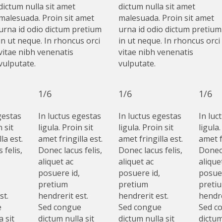
dictum nulla sit amet
dictum nulla sit amet
malesuada. Proin sit amet
malesuada. Proin sit amet
urna id odio dictum pretium
urna id odio dictum pretium
in ut neque. In rhoncus orci
in ut neque. In rhoncus orci
vitae nibh venenatis
vitae nibh venenatis
vulputate.
vulputate.
1/6
1/6
1/6
gestas
In luctus egestas
In luctus egestas
In luc
n sit
ligula. Proin sit
ligula. Proin sit
ligula.
la est.
amet fringilla est.
amet fringilla est.
amet f
 felis,
Donec lacus felis,
Donec lacus felis,
Donec 
aliquet ac
aliquet ac
alique
posuere id,
posuere id,
posuer
pretium
pretium
preti
st.
hendrerit est.
hendrerit est.
hendre
e
Sed congue
Sed congue
Sed c
a sit
dictum nulla sit
dictum nulla sit
dictum