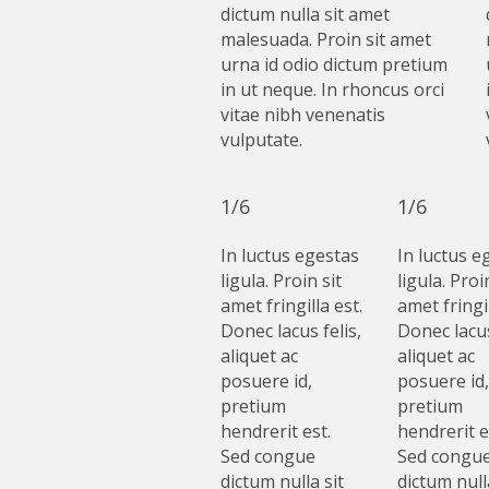
dictum nulla sit amet
malesuada. Proin sit amet
urna id odio dictum pretium
in ut neque. In rhoncus orci
vitae nibh venenatis
vulputate.
1/6
1/6
In luctus egestas
In luctus e
ligula. Proin sit
ligula. Proi
amet fringilla est.
amet fringil
Donec lacus felis,
Donec lacus
aliquet ac
aliquet ac
posuere id,
posuere id,
pretium
pretium
hendrerit est.
hendrerit e
Sed congue
Sed congu
dictum nulla sit
dictum null