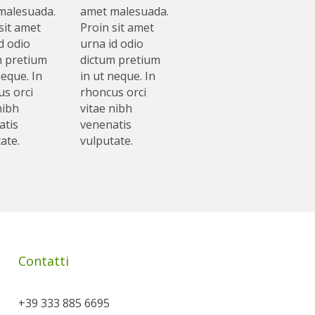
malesuada.
amet malesuada.
sit amet
Proin sit amet
d odio
urna id odio
m pretium
dictum pretium
neque. In
in ut neque. In
s orci
rhoncus orci
nibh
vitae nibh
atis
venenatis
ate.
vulputate.
Contatti
+39 333 885 6695