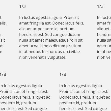
1/3
1/3
t
In luctus egestas ligula. Proin sit
In luctu
lis,
amet fringilla est. Donec lacus felis,
amet fri
aliquet ac posuere id, pretium
aliquet
um
hendrerit est. Sed congue dictum
hendrer
sit
nulla sit amet malesuada. Proin sit
nulla s
um
amet urna id odio dictum pretium
amet ur
ae
in ut neque. In rhoncus orci vitae
in ut n
nibh venenatis vulputate.
nibh ve
1/4
1/4
In luctus egestas ligula.
In luctus egestas ligula.
Proin sit amet fringilla est.
Proin sit amet fringilla est.
Donec lacus felis, aliquet ac
Donec lacus felis, aliquet ac
posuere id, pretium
posuere id, pretium
hendrerit est. Sed congue
hendrerit est. Sed congue