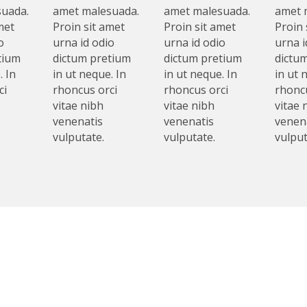
uada.
amet malesuada.
amet malesuada.
amet 
met
Proin sit amet
Proin sit amet
Proin 
o
urna id odio
urna id odio
urna i
tium
dictum pretium
dictum pretium
dictu
. In
in ut neque. In
in ut neque. In
in ut 
ci
rhoncus orci
rhoncus orci
rhoncu
vitae nibh
vitae nibh
vitae 
venenatis
venenatis
venen
vulputate.
vulputate.
vulput
Sidebar Widgitable 3