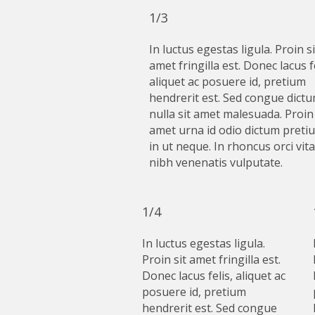
1/3
In luctus egestas ligula. Proin si
amet fringilla est. Donec lacus fe
aliquet ac posuere id, pretium
hendrerit est. Sed congue dict
nulla sit amet malesuada. Proin 
amet urna id odio dictum preti
in ut neque. In rhoncus orci vit
nibh venenatis vulputate.
1/4
In luctus egestas ligula.
Proin sit amet fringilla est.
Donec lacus felis, aliquet ac
posuere id, pretium
hendrerit est. Sed congue